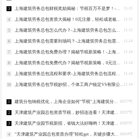
上海建筑劳务总包财税奖励揭秘：节税百万不是梦！-上海建筑劳务总包财税奖励
11-15
3
上海建筑劳务总包资质大揭秘！0元注册，轻松成老板，节税小妙招一网打尽-上海建筑劳务总包需要什么资料
11-15
4
上海建筑劳务总包怎么代办？-上海建筑劳务总包怎么代办
11-15
5
上海建筑劳务总包需要到场吗？-上海建筑劳务总包需要到场吗？
11-14
6
上海建筑劳务总包免费办理？揭秘节税新策略！-上海建筑劳务总包免费办理吗？
11-14
7
上海建筑劳务总包免费代办？揭秘节税新策略，0元注册，轻松成老板！-上海建筑劳务总包免费代办吗？
11-14
8
上海建筑劳务总包流程和要求-上海建筑劳务总包流程和要求
11-14
9
上海建筑劳务总包节税妙招，个体工商户核定VS有限公司-上海建筑劳务总包怎么节税
11-14
10
建筑分包纳税优化，上海企业如何“节税”上海建筑分包纳税优化
10377℃
1
天津建筑产业园总包资质节税，妙招连连看！天津建筑产业园总包资质节税优化
10237℃
2
天津建筑产业园节税新招，省钱大法好嗨哟！天津建筑产业园总包资质节税优化
10205℃
3
“天津建筑产业园总包资质办理”轻松get，关键步骤大揭秘！天津建筑产业园总包资质办理
10034℃
4