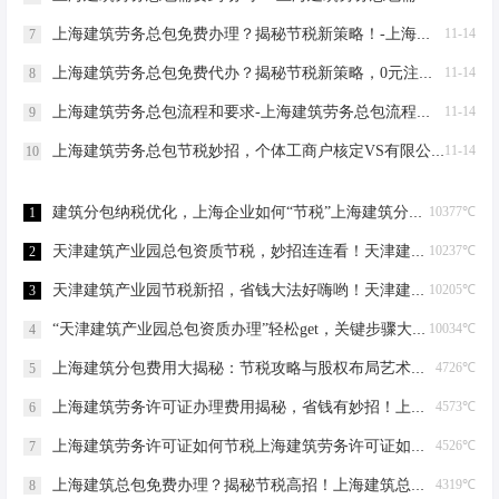
上海建筑劳务总包免费办理？揭秘节税新策略！-上海建筑劳务总包免费办理吗？
11-14
7
上海建筑劳务总包免费代办？揭秘节税新策略，0元注册，轻松成老板！-上海建筑劳务总包免费代办吗？
11-14
8
上海建筑劳务总包流程和要求-上海建筑劳务总包流程和要求
11-14
9
上海建筑劳务总包节税妙招，个体工商户核定VS有限公司-上海建筑劳务总包怎么节税
11-14
10
建筑分包纳税优化，上海企业如何“节税”上海建筑分包纳税优化
10377℃
1
天津建筑产业园总包资质节税，妙招连连看！天津建筑产业园总包资质节税优化
10237℃
2
天津建筑产业园节税新招，省钱大法好嗨哟！天津建筑产业园总包资质节税优化
10205℃
3
“天津建筑产业园总包资质办理”轻松get，关键步骤大揭秘！天津建筑产业园总包资质办理
10034℃
4
上海建筑分包费用大揭秘：节税攻略与股权布局艺术上海建筑分包有什么费用
4726℃
5
上海建筑劳务许可证办理费用揭秘，省钱有妙招！上海建筑劳务许可证办理费用是多少
4573℃
6
上海建筑劳务许可证如何节税上海建筑劳务许可证如何节税
4526℃
7
上海建筑总包免费办理？揭秘节税高招！上海建筑总包免费办理吗？
4319℃
8