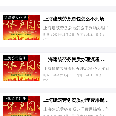
税成为了他们关注的焦点。那么，作
的样子，也就是10万左右。这可比有
不好干啊，税负重得跟背着巨石爬山
为一家上海的建筑劳务总包公司，如
限公司的朋友们轻松…
似的，有没有什么秘籍能给我减减
何才能在遵守税法的前提下，实现节
建筑资质办理
负？”我一听乐了，这不巧了么，咱们
上海建筑劳务总包怎么不到场办理？-上海建筑劳务总包怎么不到场办理
税目标呢？ 个体工商户核定征收与有
正好聊聊怎么在上海这座摩天大楼的
限公司的节税效果对比。假设一家公
上海建筑劳务总包怎么不到场办理？
森林里，给您的建筑劳务总包企业来
司的净利润为500万元，如果选择个体
今天接到一个老板电话，他说：“我在
时间：2024年11月10日
作者：admin
阅读：
个“税务健身”，让您的企业轻装上阵，
620
工商户核定征收方式，那么个人所得
上海有个建筑劳务总包公司，但是我
爬坡过坎儿也轻松！ 一、政策背景与
税不到2%，即只需缴纳10万元左右的
不想到场办理，有没有什么办法？”我
现状：税负重如山？ 说到建筑劳务总
税款；而如果选择有限公司形式，则
说：“当然有啦！”于是我给他介绍了一
包，那可是城市建设的主力军，但税
上海公司注册
需…
些节税优化的方法。 首先，我们来看
上海建筑劳务资质办理流程-上海建筑劳务资质办理流程
负问题确实是块心病。企业所得税
看个体工商户核定征收和有限公司的
25%，增值税6%到9%不等，还有各种
上海建筑劳务资质办理流程 今天接到
节税效果对比。假设你的公司净利润
附加税费，林林总总加起来，利润空
一个老板电话，张总的声音透过听筒
时间：2024年11月10日
作者：admin
阅读：
为500万元，其中个体户没有企业所得
656
间就像上海的雾霾天，看着都灰蒙蒙
传来，带着几分急切：“老王啊，我这
税，个人所得税不到2%,而有限公司所
的。不过，别担心，政策总是在变
有个大项目，但得赶紧拿下上海的建
得税25%、个人所得税20%。通过这个
的，关键看咱们怎么把握。 二、个体
筑劳务资质，不然连竞标的门槛都摸
对比，我们可以得出结论：个体工商
上海公司注册
工商户核定…
不着。你也知道，咱们干这行，时间
上海建筑劳务资质办理费用揭秘，节税妙招助你省钱如流水！-上海建筑劳务资质办理费用
户核定可以更节税！ 那么，如何实现
就是金钱，效率就是生命。可这流程
纳税优化呢？有限公司可以通过业务
上海建筑劳务资质办理费用揭秘，节
复杂得很，我听说有的人折腾半年都
分拆、业务外包模式、化整为零等设
税妙招助你省钱如流水！ 今天接到一