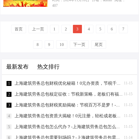
时间：2024年11月10日
作者：admin
阅读：
没戏，心里急啊！”我笑着安抚他：“张
407
立销售中心个体工商户、采购中心个
个老板电话，张总显得既兴奋又困
总，您算找对人了。我这就给您捋
体工商户、研发中心个体工商户等形
惑：“听说上海建筑劳务资质办理费用
捋，保证让您少走弯路，快速拿证。”
式来实现纳税优化。这样不仅可…
不菲，但具体多少却众说纷纭。更让
第一步：前期准备——材料齐全，事
首页
上一页
人头疼的是，即便咬咬牙办下来，后
1
2
3
4
5
6
7
半功倍 先得提醒您，别小看这一步，
续税务问题更是错综复杂，稍不留神
材料不全是硬伤。您需要准备好企业
就可能掉进‘税坑’里。老张我辛苦打拼
8
9
10
下一页
尾页
营业执照、法人代表身份证明、技术
十几年，可不想在税务上栽了跟头。
负责人的任职文件和职称证书等。记
你能不能给我指条明路？” 我笑着安抚
得，所有材料都得是最新版，复印件
最新发布
热文排行
他：“张总，别急，咱们一步步来。先
别忘了加盖公章，原件也得带齐备
说说这建筑劳务资质办理费用。根据
查。还有，公司…
上海市建委的官方数据，2023年申请
上海建筑劳务总包财税优化秘籍！0元办资质，节税千万不是梦-上海建筑劳务总包财税优化
11-15
1
建筑劳务资质的费用大致在5万到10万
上海建筑劳务总包核定征收：节税新策略，老板们有福了！-上海建筑劳务总包核定征收
11-15
2
之间，具体取决于企业规模、人员配
置及业绩要求等因素。比如，一家初
上海建筑劳务总包财税奖励揭秘：节税百万不是梦！-上海建筑劳务总包财税奖励
11-15
3
创的小型建筑劳务公司，可能5万左右
上海建筑劳务总包资质大揭秘！0元注册，轻松成老板，节税小妙招一网打尽-上海建筑劳务总包需要什么资料
11-15
4
就能搞定；而一家规模较大、业绩丰
富…
上海建筑劳务总包怎么代办？-上海建筑劳务总包怎么代办
11-15
5
上海建筑劳务总包需要到场吗？-上海建筑劳务总包需要到场吗？
11-14
6