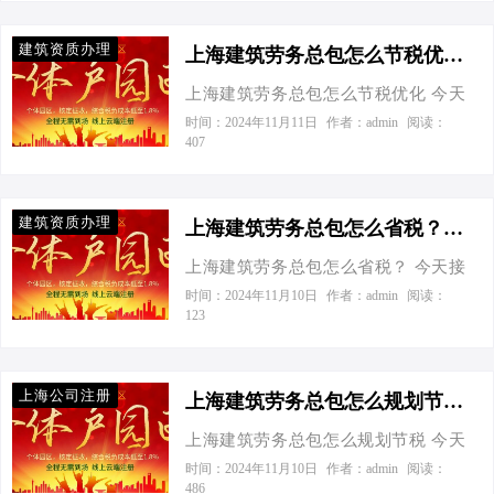
王啊，我这有个大项目，上海的建筑
料多味浓。工商注册费、记账报税服
来就是申请建筑劳务资质了。这需要
劳务总包门槛是不是很高？还有，听
务费、办公场地租赁费，还有那看不
建筑资质办理
准备技…
说你对节税挺有一套，能不能给指点
上海建筑劳务总包怎么节税优化-上海建筑劳务总包怎么节税优化
见摸不着却沉甸甸的税费，每一样都
指点？”我哈哈一笑，放下手中的咖
让人心疼。但别怕，咱们一步步来拆
上海建筑劳务总包怎么节税优化 今天
啡，说道：“张总，您算找对人了。咱
解。 1.工商注册与记账报税 首先，工
接到一个老板电话，一开口就问我：
时间：2024年11月11日
作者：admin
阅读：
们边聊边给您露几手，保证让您既合
407
商注册，这是入场券，少不了。自己
“听说现在建筑行业税负重如山，有没
法又高效地节省开支！” 第一关：资质
跑腿不花钱，但时间就是金钱，对
有什么妙招能让我那快要‘压断腰’的总
与实力的双重考验 想要在上海的建筑
吧？找个代理，花个几百到上千不
包公司轻松点？”我笑着回答：“巧了，
市场分一杯羹，先得问问自己够不够
建筑资质办理
等，省时又省力…
您算是问对人了！”咱们就来聊聊上海
上海建筑劳务总包怎么省税？-上海建筑劳务总包怎么省税
格。根据官方数据显示，2023年上海
建筑劳务总包如何玩转节税优化，让
市建筑业总产值达到1.5万亿元人民
上海建筑劳务总包怎么省税？ 今天接
您的企业减负不减竞争力！ 一、个体
币，同比增长8%，这背后是对建筑劳
到一个老板电话，他在上海做建筑劳
时间：2024年11月10日
作者：admin
阅读：
工商户核定征收VS有限公司：节税大
123
务总包企业严格的资质要求和资金实
务总包，生意做得风生水起，但一提
比拼 我们先来一场数字游戏，看看不
力的考量。 你得有一副“金刚钻”——
到缴税就头疼。我告诉他：“别急，咱
同形态下的节税效果。假设您的企业
也就是相应的资质证书。比如，建…
们来聊聊怎么合法节税。” 我们先来看
年净利润达到了500万的“小目标”。 个
上海公司注册
看官方数据怎么说。据统计，中国建
上海建筑劳务总包怎么规划节税-上海建筑劳务总包怎么规划节税
体工商户核定征收场景下： 嘿，个体
筑业企业数量超过10万家，其中大部
户们注意啦，你们可是享受着“轻装上
上海建筑劳务总包怎么规划节税 今天
分是中小企业。这些企业在经营过程
阵”的特权哦！不用缴纳企业所得税，
接到一个老板电话，他火急火燎地
时间：2024年11月10日
作者：admin
阅读：
中面临着各种税收问题，如何合理避
486
只需一点点个人所得税，大约不到2%
说：“哎，听说上海那边建筑劳务总包