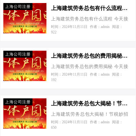
如何在合法合规的前提下，实现税务
上海公司注册
优化，节省开支。这确实是个既专业
上海建筑劳务总包有什么流程-上海建筑劳务总包有什么流程
又实际的问题，特别是在当前经济环
上海建筑劳务总包有什么流程 今天接
境下，每一分钱都可能决定企业的生
到一个老板电话，张总的声音有些急
时间：2024年11月11日
作者：admin
阅读：
死存亡。作为一名深耕中小企业财税
922
切：“听说现在上海建筑劳务总包的活
领域的专家，我深知这其中的门道不
儿挺火，我想插一脚，但心里没谱，
少，咱们今天就来聊聊这个话题。 我
这流程复杂吗？税怎么交才最划算？”
们先得明确一点，建筑劳务总包企业
上海公司注册
哈哈，张总您算找对人了，咱可是财
上海建筑劳务总包的费用揭秘-上海建筑劳务总包有什么费用
面临的税种多样，包括增值税、企业
税界的“老鸟”，今天就给您细细道来，
所得税、个人所得税等，每一种都有
上海建筑劳务总包的费用揭秘 今天接
保证让您心里透亮儿！ 第一步：工商
其特定的计算方式和优惠政策。因
到一个老板电话，张总的声音有些急
时间：2024年11月11日
作者：admin
阅读：
注册，打好基础 首先，得有个响亮的
192
此，税务规划的第一步，就是全面了
切：“听说上海建筑劳务总包的费用里
公司名，再跑几趟工商局，准备好股
解这些税种的基本规定，找到合理的
有大学问，啥税务筹划、核定征收
东身份证、租赁合同之类的材料，提
节税空间。 让我们通过两个具体案例
的，能不能给咱讲明白点？我这心里
交申请，等待审核。这一步就像盖房
上海公司注册
来看看不同组织形式…
头没谱啊！”我一听乐了，张总这是被
上海建筑劳务总包大揭秘！节税妙招助你成为“税务小能手”-上海建筑劳务总包有什么要求
子打地基，虽然繁琐，但至关重要。
税务的大网罩得有点晕头转向了啊。
一般来说，整个流程顺利的话，一周
上海建筑劳务总包大揭秘！节税妙招
别急，今天就给您拨开这层迷雾，让
左右就能拿到营业执照，咱们的速度
助你成为“税务小能手” 今天接到一个
时间：2024年11月11日
作者：admin
阅读：
您心中有数。 揭开费用面纱 在上海，
650
比隔壁老王家快多了！ 第二步：资质
老板电话，张总的声音略显急切：“老
建筑劳务总包的费用就像一锅炖汤，
审批，实力说话 有了营业执照，接下